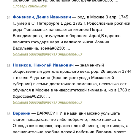
балабон, балагур, балалайка бесструнная,&#8230; …
Словарь синонимов
Фонвизин, Денис Иванович
— род. в Москве 3 апр. 1745
34
г., умер в С. Петербурге 1 дек. 1792 г. Родословные росписи
рода Фонвизиных начинаются именем Петра
Володимерова, титулуемого бароном. &quot;В царство
великого государя царя и великого князя Иоанна
Васильевича, всея&#8230; …
Большая биографическая энциклопедия
Новиков, Николай Иванович
— знаменитый
35
общественный деятель прошлого века; род. 26 апреля 1744
г. в селе Авдотьине (Бронницкого уезда Московской
губернии) в семье достаточного помещика, несколько лет
обучался в Москве в университетской гимназии, но в 1760 г.
&quot;за&#8230; …
Большая биографическая энциклопедия
Варакин
— ВАРАКСИН И в наши дни можно услышать
36
глагол наваракать что либо небрежно, плохо написать.
Отсюда же и варака, варакса плохой писец, горе писарь, а
расширительно вообще плохой работник. Варакин может