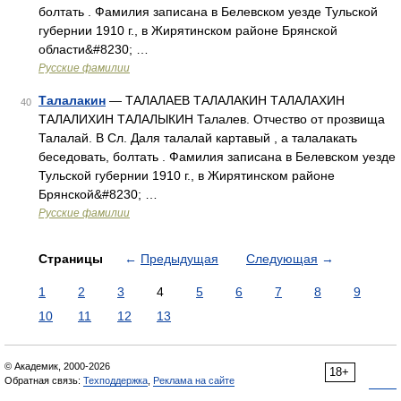
болтать . Фамилия записана в Белевском уезде Тульской
губернии 1910 г., в Жирятинском районе Брянской
области&#8230; …
Русские фамилии
Талалакин
— ТАЛАЛАЕВ ТАЛАЛАКИН ТАЛАЛАХИН
40
ТАЛАЛИХИН ТАЛАЛЫКИН Талалев. Отчество от прозвища
Талалай. В Сл. Даля талалай картавый , а талалакать
беседовать, болтать . Фамилия записана в Белевском уезде
Тульской губернии 1910 г., в Жирятинском районе
Брянской&#8230; …
Русские фамилии
Страницы
←
Предыдущая
Следующая
→
1
2
3
4
5
6
7
8
9
10
11
12
13
© Академик, 2000-2026
18+
Обратная связь:
Техподдержка
,
Реклама на сайте