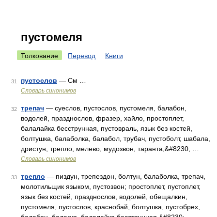
пустомеля
Толкование
Перевод
Книги
пустослов
— См …
31
Словарь синонимов
трепач
— суеслов, пустослов, пустомеля, балабон,
32
водолей, празднослов, фразер, хайло, простоплет,
балалайка бесструнная, пустовраль, язык без костей,
болтушка, балаболка, балабол, трубач, пустоболт, шабала,
дристун, трепло, мелево, мудозвон, таранта,&#8230; …
Словарь синонимов
трепло
— пиздун, трепездон, болтун, балаболка, трепач,
33
молотильщик языком, пустозвон; простоплет, пустоплет,
язык без костей, празднослов, водолей, обещалкин,
пустомеля, пустослов, краснобай, болтушка, пустобрех,