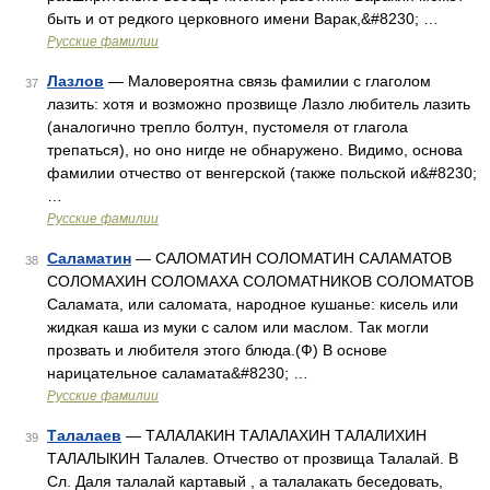
быть и от редкого церковного имени Варак,&#8230; …
Русские фамилии
Лазлов
— Маловероятна связь фамилии с глаголом
37
лазить: хотя и возможно прозвище Лазло любитель лазить
(аналогично трепло болтун, пустомеля от глагола
трепаться), но оно нигде не обнаружено. Видимо, основа
фамилии отчество от венгерской (также польской и&#8230;
…
Русские фамилии
Саламатин
— САЛОМАТИН СОЛОМАТИН САЛАМАТОВ
38
СОЛОМАХИН СОЛОМАХА СОЛОМАТНИКОВ СОЛОМАТОВ
Саламата, или саломата, народное кушанье: кисель или
жидкая каша из муки с салом или маслом. Так могли
прозвать и любителя этого блюда.(Ф) В основе
нарицательное саламата&#8230; …
Русские фамилии
Талалаев
— ТАЛАЛАКИН ТАЛАЛАХИН ТАЛАЛИХИН
39
ТАЛАЛЫКИН Талалев. Отчество от прозвища Талалай. В
Сл. Даля талалай картавый , а талалакать беседовать,